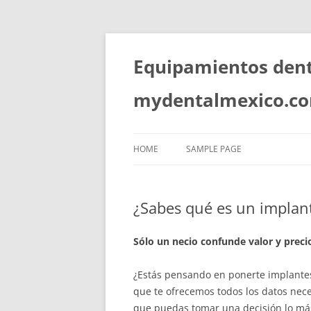
Skip
to
content
Equipamientos denta
mydentalmexico.c
HOME
SAMPLE PAGE
¿Sabes qué es un implan
Sólo un necio confunde valor y prec
¿Estás pensando en ponerte implantes d
que te ofrecemos todos los datos nece
que puedas tomar una decisión lo má