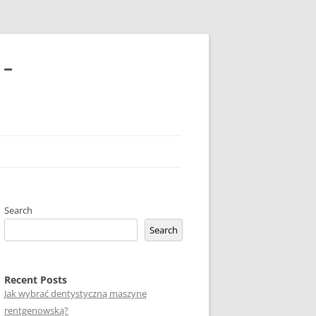
 –
Search
Search
Recent Posts
Jak wybrać dentystyczną maszynę
rentgenowską?