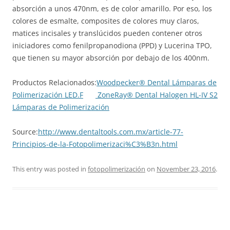
absorción a unos 470nm, es de color amarillo. Por eso, los
colores de esmalte, composites de colores muy claros,
matices incisales y translúcidos pueden contener otros
iniciadores como fenilpropanodiona (PPD) y Lucerina TPO,
que tienen su mayor absorción por debajo de los 400nm.
Productos Relacionados:
Woodpecker® Dental Lámparas de
Polimerización LED.F
ZoneRay® Dental Halogen HL-IV S2
Lámparas de Polimerización
Source:
http://www.dentaltools.com.mx/article-77-
Principios-de-la-Fotopolimerizaci%C3%B3n.html
This entry was posted in
fotopolimerización
on
November 23, 2016
.