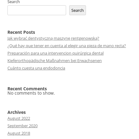
Search
Search
Recent Posts
Jak wybrać dentystyczną maszynę rentgenowską?
¿Qué hay que tener en cuenta al elegir una pieza de mano recta?
Preparación para una intervencion quirúrgica dental
Kieferorthopädische Maßnahmen bei Erwachsenen
Cuánto cuesta una endodoncia
Recent Comments
No comments to show.
Archives
August 2022
September 2020
August 2018