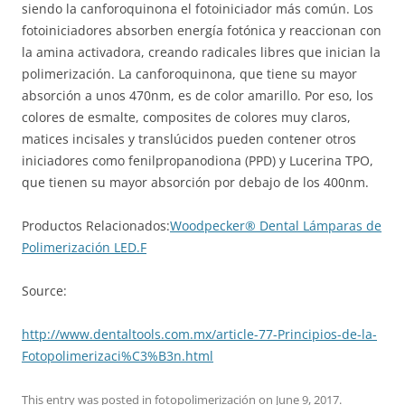
siendo la canforoquinona el fotoiniciador más común. Los
fotoiniciadores absorben energía fotónica y reaccionan con
la amina activadora, creando radicales libres que inician la
polimerización. La canforoquinona, que tiene su mayor
absorción a unos 470nm, es de color amarillo. Por eso, los
colores de esmalte, composites de colores muy claros,
matices incisales y translúcidos pueden contener otros
iniciadores como fenilpropanodiona (PPD) y Lucerina TPO,
que tienen su mayor absorción por debajo de los 400nm.
Productos Relacionados:
Woodpecker® Dental Lámparas de
Polimerización LED.F
Source:
http://www.dentaltools.com.mx/article-77-Principios-de-la-
Fotopolimerizaci%C3%B3n.html
This entry was posted in
fotopolimerización
on
June 9, 2017
.