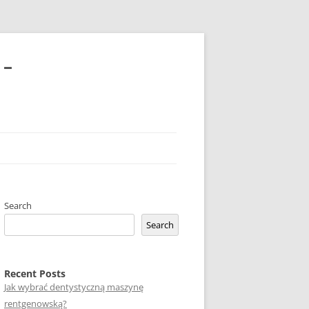
 –
Search
Search
Recent Posts
Jak wybrać dentystyczną maszynę
rentgenowską?