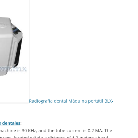
Radiografía dental Máquina portátil BLX-
s dentales
:
 machine is 30 KHz, and the tube current is 0.2 MA. The
egrees, located within a distance of 1.2 meters ahead.