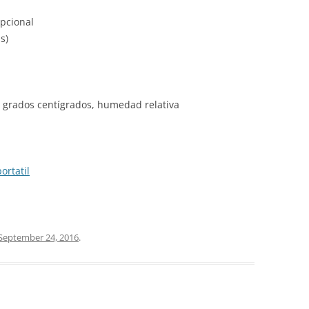
pcional
s)
 grados centígrados, humedad relativa
ortatil
September 24, 2016
.