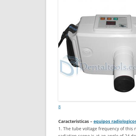
8
Caracteristicas –
equipos radiologico
1. The tube voltage frequency of this
radiation scope is at an angle of 24 d