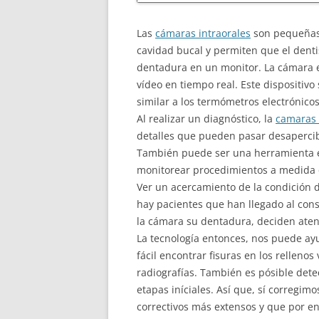
Las
cámaras intraorales
son pequeñas 
cavidad bucal y permiten que el dent
dentadura en un monitor. La cámara e
vídeo en tiempo real. Este dispositivo
similar a los termómetros electrónico
Al realizar un diagnóstico, la
camaras 
detalles que pueden pasar desapercib
También puede ser una herramienta e
monitorear procedimientos a medida 
Ver un acercamiento de la condición d
hay pacientes que han llegado al con
la cámara su dentadura, deciden aten
La tecnología entonces, nos puede ayu
fácil encontrar fisuras en los rellenos
radiografías. También es pósible dete
etapas iníciales. Así que, sí corregi
correctivos más extensos y que por e