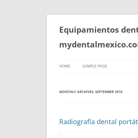
Skip
to
content
Equipamientos denta
mydentalmexico.c
HOME
SAMPLE PAGE
MONTHLY ARCHIVES:
SEPTEMBER 2016
Radiografía dental portá