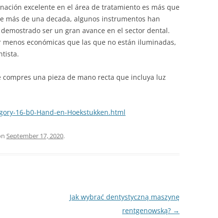
inación excelente en el área de tratamiento es más que
ce más de una decada, algunos instrumentos han
 demostrado ser un gran avance en el sector dental.
r menos económicas que las que no están iluminadas,
tista.
 compres una pieza de mano recta que incluya luz
egory-16-b0-Hand-en-Hoekstukken.html
on
September 17, 2020
.
Jak wybrać dentystyczną maszynę
rentgenowską?
→