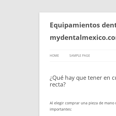
Skip
to
content
Equipamientos denta
mydentalmexico.c
HOME
SAMPLE PAGE
¿Qué hay que tener en c
recta?
Al elegir comprar una pieza de mano r
importantes: