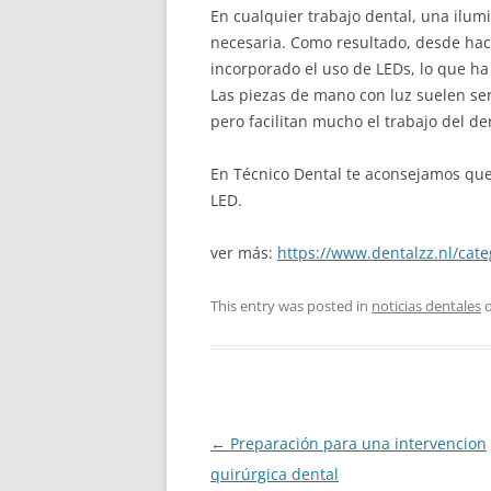
En cualquier trabajo dental, una ilum
necesaria. Como resultado, desde ha
incorporado el uso de LEDs, lo que ha
Las piezas de mano con luz suelen se
pero facilitan mucho el trabajo del den
En Técnico Dental te aconsejamos que
LED.
ver más:
https://www.dentalzz.nl/cat
This entry was posted in
noticias dentales
Post
←
Preparación para una intervencion
navigation
quirúrgica dental