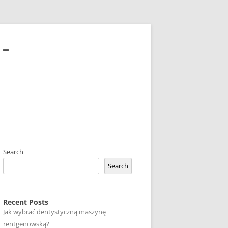
 –
Search
Search
Recent Posts
Jak wybrać dentystyczną maszynę
rentgenowską?