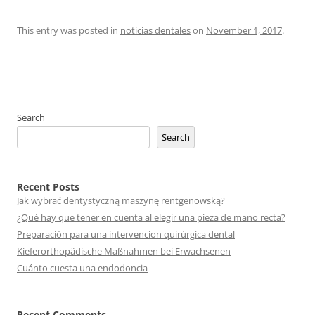
This entry was posted in
noticias dentales
on
November 1, 2017
.
Search
Search
Recent Posts
Jak wybrać dentystyczną maszynę rentgenowską?
¿Qué hay que tener en cuenta al elegir una pieza de mano recta?
Preparación para una intervencion quirúrgica dental
Kieferorthopädische Maßnahmen bei Erwachsenen
Cuánto cuesta una endodoncia
Recent Comments