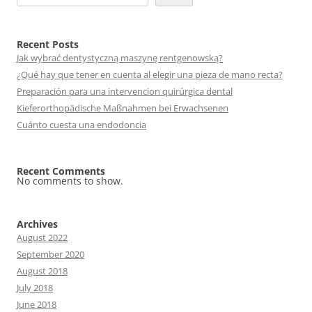
Recent Posts
Jak wybrać dentystyczną maszynę rentgenowską?
¿Qué hay que tener en cuenta al elegir una pieza de mano recta?
Preparación para una intervencion quirúrgica dental
Kieferorthopädische Maßnahmen bei Erwachsenen
Cuánto cuesta una endodoncia
Recent Comments
No comments to show.
Archives
August 2022
September 2020
August 2018
July 2018
June 2018