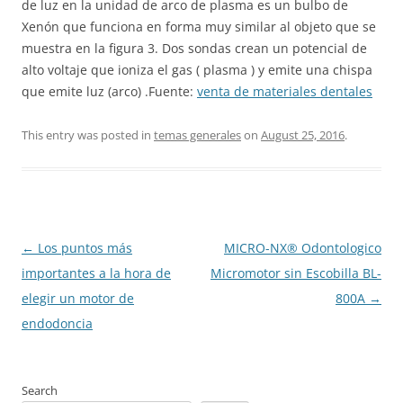
de luz en la unidad de arco de plasma es un bulbo de
Xenón que funciona en forma muy similar al objeto que se
muestra en la figura 3. Dos sondas crean un potencial de
alto voltaje que ioniza el gas ( plasma ) y emite una chispa
que emite luz (arco) .Fuente:
venta de materiales dentales
This entry was posted in
temas generales
on
August 25, 2016
.
Post
←
Los puntos más
MICRO-NX® Odontologico
navigation
importantes a la hora de
Micromotor sin Escobilla BL-
elegir un motor de
800A
→
endodoncia
Search